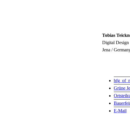
Tobias Teickn
Digital Design
Jena / German
hfg_of_
Grüne J
Ortsteil
Bauerfe
E-Mail