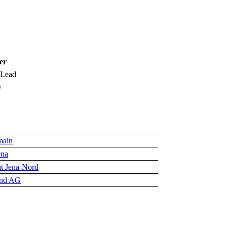
er
 Lead
y
main
ena
rat Jena-Nord
ind AG